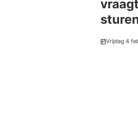
vraag
sture
Publicatiedatu
Vrijdag 4 fe