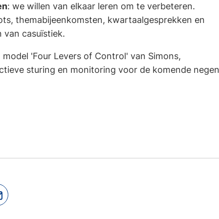
en
: we willen van elkaar leren om te verbeteren.
ilots, themabijeenkomsten, kwartaalgesprekken en
 van casuïstiek.
 model 'Four Levers of Control' van Simons,
ctieve sturing en monitoring voor de komende nege
jst
(Verwijst
naar