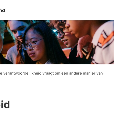
Visie
Aanbieders
Samenwerking
Actueel
e verantwoordelijkheid vraagt om een andere manier van
id