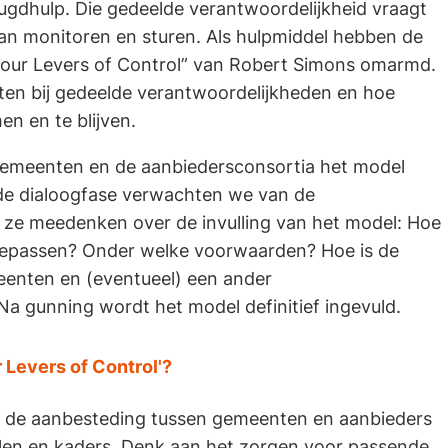
eugdhulp. Die gedeelde verantwoordelijkheid vraagt
n monitoren en sturen. Als hulpmiddel hebben de
our Levers of Control” van Robert Simons omarmd.
ten bij gedeelde verantwoordelijkheden en hoe
en en te blijven.
gemeenten en de aanbiedersconsortia het model
 de dialoogfase verwachten we van de
 ze meedenken over de invulling van het model: Hoe
epassen? Onder welke voorwaarden? Hoe is de
nten en (eventueel) een ander
a gunning wordt het model definitief ingevuld.
 Levers of Control'?
 de aanbesteding tussen gemeenten en aanbieders
len en kaders. Denk aan het zorgen voor passende