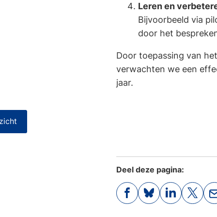
Leren en verbeter
Bijvoorbeeld via p
door het bespreken
Door toepassing van het
verwachten we een effe
jaar.
zicht
Deel deze pagina:
(Verwijst
(Verwijst
(Verwijst
(Verwi
naar
naar
naar
naar