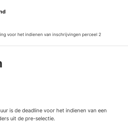
Visie
Aanbieders
Samenwerking
Actueel
ting voor het indienen van inschrijvingen perceel 2
n
uur is de deadline voor het indienen van een
ers uit de pre-selectie.