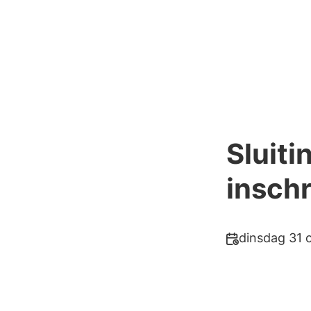
Sluiti
inschr
Datum
dinsdag 31 
en
tijd: